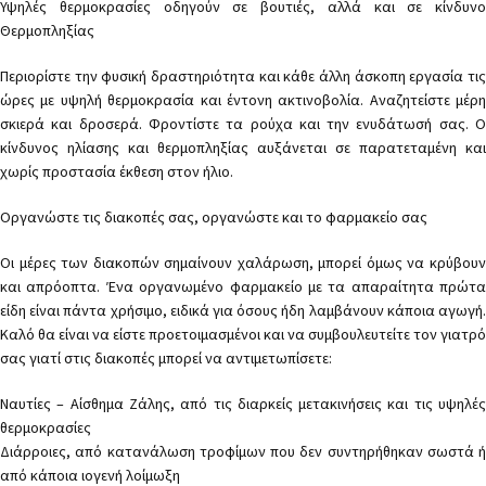
Υψηλές θερμοκρασίες οδηγούν σε βουτιές, αλλά και σε κίνδυνο
Θερμοπληξίας
Περιορίστε την φυσική δραστηριότητα και κάθε άλλη άσκοπη εργασία τις
ώρες με υψηλή θερμοκρασία και έντονη ακτινοβολία. Αναζητείστε μέρη
σκιερά και δροσερά. Φροντίστε τα ρούχα και την ενυδάτωσή σας. Ο
κίνδυνος ηλίασης και θερμοπληξίας αυξάνεται σε παρατεταμένη και
χωρίς προστασία έκθεση στον ήλιο.
Οργανώστε τις διακοπές σας, οργανώστε και το φαρμακείο σας
Οι μέρες των διακοπών σημαίνουν χαλάρωση, μπορεί όμως να κρύβουν
και απρόοπτα. Ένα οργανωμένο φαρμακείο με τα απαραίτητα πρώτα
είδη είναι πάντα χρήσιμο, ειδικά για όσους ήδη λαμβάνουν κάποια αγωγή.
Καλό θα είναι να είστε προετοιμασμένοι και να συμβουλευτείτε τον γιατρό
σας γιατί στις διακοπές μπορεί να αντιμετωπίσετε:
Ναυτίες – Αίσθημα Ζάλης, από τις διαρκείς μετακινήσεις και τις υψηλές
θερμοκρασίες
Διάρροιες, από κατανάλωση τροφίμων που δεν συντηρήθηκαν σωστά ή
από κάποια ιογενή λοίμωξη