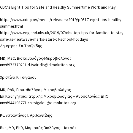
CDC’s Eight Tips for Safe and Healthy Summertime Work and Play
https://www.cdc.gov/media/releases/2019/p0517-eight-tips-healthy-
summer.html
https://www.england.nhs.uk/2019/07/nhs-top-tips-for-families-to-stay-
safe-as-heatwave-marks-start-of-school-holidays
Δημήτρης Σπ.Τσαϊρίδης
MD, MsC, Βιοπαθολόγος-Μικροβιολόγος
κιν:6972779231
d.tsairidis@dimokritos.org
Χριστίνα Κ.Τσίγαλου
MD, PhD, Βιοπαθολόγος-Μικροβιολόγος
Επ.Καθηγήτρια Ιατρικής Μικροβιολογίας – Ανοσολογίας ΔΠΘ
κιν:6944193771
ch.tsigalou@dimokritos.org
Κωνσταντίνος Ι. Αρβανιτίδης
Bsc, MD, PhD, Μοριακός Βιολόγος – Ιατρός