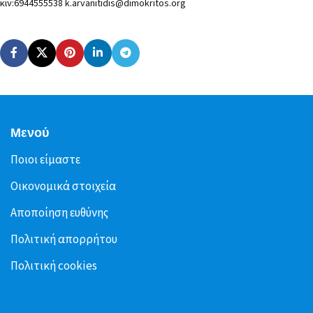
κιν:6944555538
k.arvanitidis@dimokritos.org
Μενού
Ποιοι είμαστε
Οικονομικά στοιχεία
Αποποίηση ευθύνης
Πολιτική απορρήτου
Πολιτική cookies