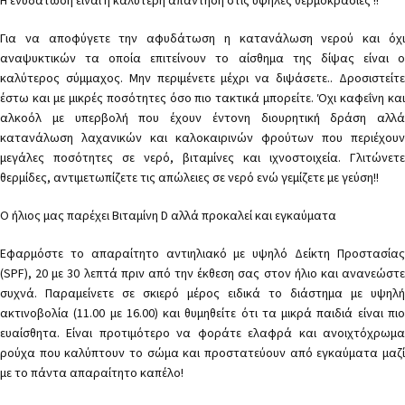
Η ενυδάτωση είναι η καλύτερη απάντηση στις υψηλές θερμοκρασίες !!
Για να αποφύγετε την αφυδάτωση η κατανάλωση νερού και όχι
αναψυκτικών τα οποία επιτείνουν το αίσθημα της δίψας είναι ο
καλύτερος σύμμαχος. Μην περιμένετε μέχρι να διψάσετε.. Δροσιστείτε
έστω και με μικρές ποσότητες όσο πιο τακτικά μπορείτε. Όχι καφεΐνη και
αλκοόλ με υπερβολή που έχουν έντονη διουρητική δράση αλλά
κατανάλωση λαχανικών και καλοκαιρινών φρούτων που περιέχουν
μεγάλες ποσότητες σε νερό, βιταμίνες και ιχνοστοιχεία. Γλιτώνετε
θερμίδες, αντιμετωπίζετε τις απώλειες σε νερό ενώ γεμίζετε με γεύση!!
Ο ήλιος μας παρέχει Βιταμίνη D αλλά προκαλεί και εγκαύματα
Εφαρμόστε το απαραίτητο αντιηλιακό με υψηλό Δείκτη Προστασίας
(SPF), 20 με 30 λεπτά πριν από την έκθεση σας στον ήλιο και ανανεώστε
συχνά. Παραμείνετε σε σκιερό μέρος ειδικά το διάστημα με υψηλή
ακτινοβολία (11.00 με 16.00) και θυμηθείτε ότι τα μικρά παιδιά είναι πιο
ευαίσθητα. Είναι προτιμότερο να φοράτε ελαφρά και ανοιχτόχρωμα
ρούχα που καλύπτουν το σώμα και προστατεύουν από εγκαύματα μαζί
με το πάντα απαραίτητο καπέλο!